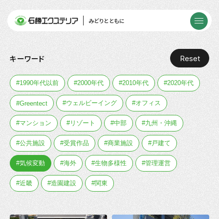
みどりとともに
Reset
キーワード
#1990年代以前
#2000年代
#2010年代
#2020年代
#ウェルビーイング
#オフィス
#Greentect
#マンション
#リゾート
#中部
#九州・沖縄
#公共施設
#受賞作品
#商業施設
#戸建て
#気候変動
#海外
#生物多様性
#管理運営
#近畿
#造園建設
#関東