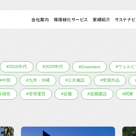
会社案内
環境緑化サービス
実績紹介
サステナビ
#2010年代
#2020年代
#ウェルビ
#Greentect
#中部
#九州・沖縄
#公共施設
#受賞作品
多様性
#管理運営
#近畿
#造園建設
#関東