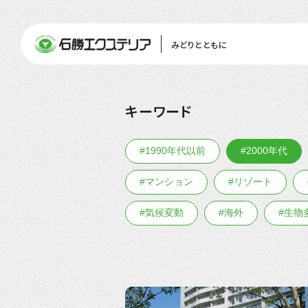
みどりとともに
キーワード
#1990年代以前
#2000年代
#マンション
#リゾート
#気候変動
#海外
#生物