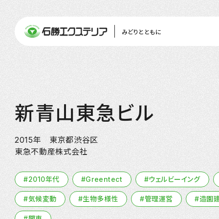
みどりとともに
新青山東急ビル
2015年 東京都渋谷区
東急不動産株式会社
#Greentect
#2010年代
#ウェルビーイング
#気候変動
#生物多様性
#管理運営
#造園
#関東